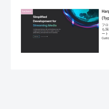
Ha
backend
(Ty
フロ
も深
ート
Cu
ゃれ