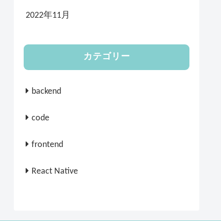
2022年11月
カテゴリー
backend
code
frontend
React Native